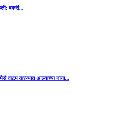
ली; बकरी...
ैसै वाटप करण्यात आल्याच्या नाना...