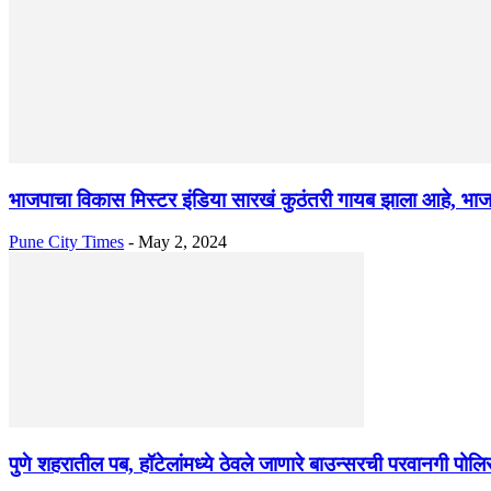
भाजपाचा विकास मिस्टर इंडिया सारखं कुठंतरी गायब झाला आहे, भाज
Pune City Times
-
May 2, 2024
पुणे शहरातील पब, हॉटेलांमध्ये ठेवले जाणारे बाउन्सरची परवानगी प