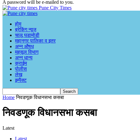
A password will be e-mailed to you.
Pune City Times
होम
ब्रेकिंग न्यूज
चालू घडामोडी
महानगर पालिका व इतर
अन्न औषध
महसूल विभाग
अन्न धान्य
क्राईम
पोलीस
लेख
इम्पैक्ट
Home
निवडणूक विधानसभा कसबा
निवडणूक विधानसभा कसबा
Latest
Latest